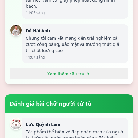
bạch.
11:05 sáng
Đỗ Hải Anh
Chúng tôi cam kết mang đến trải nghiệm cá
cược công bằng, bảo mật và thưởng thức giải
trí chất lượng cao.
11:07 sáng
Xem thêm câu trả lời
Đánh giá bài Chữ người tử tù
Lưu Quỳnh Lam
Tác phẩm thể hiện vẻ đẹp nhân cách của người
trí thức yêu nước trong hoàn cảnh đặc biệt.