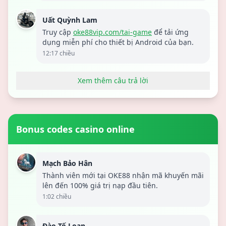
Uất Quỳnh Lam
Truy cập
oke88vip.com/tai-game
để tải ứng
dụng miễn phí cho thiết bị Android của bạn.
12:17 chiều
Xem thêm câu trả lời
Bonus codes casino online
Mạch Bảo Hân
Thành viên mới tại OKE88 nhận mã khuyến mãi
lên đến 100% giá trị nạp đầu tiên.
1:02 chiều
Đào Tố Loan