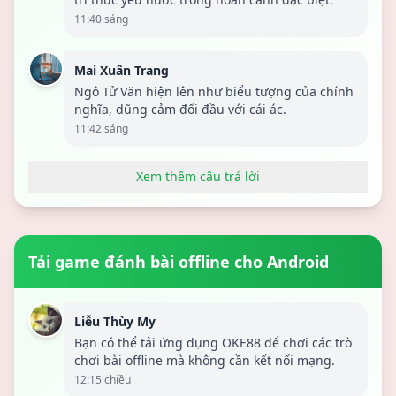
11:40 sáng
Mai Xuân Trang
Ngô Tử Văn hiện lên như biểu tượng của chính
nghĩa, dũng cảm đối đầu với cái ác.
11:42 sáng
Xem thêm câu trả lời
Tải game đánh bài offline cho Android
Liễu Thùy My
Bạn có thể tải ứng dụng OKE88 để chơi các trò
chơi bài offline mà không cần kết nối mạng.
12:15 chiều