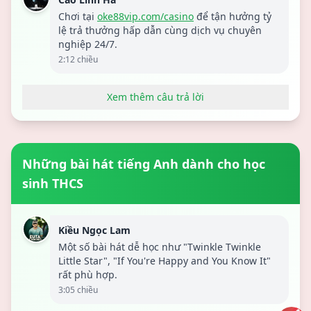
Chơi tại
oke88vip.com/casino
để tận hưởng tỷ
lệ trả thưởng hấp dẫn cùng dịch vụ chuyên
nghiệp 24/7.
2:12 chiều
Xem thêm câu trả lời
Những bài hát tiếng Anh dành cho học
sinh THCS
Kiều Ngọc Lam
Một số bài hát dễ học như "Twinkle Twinkle
Little Star", "If You're Happy and You Know It"
rất phù hợp.
3:05 chiều