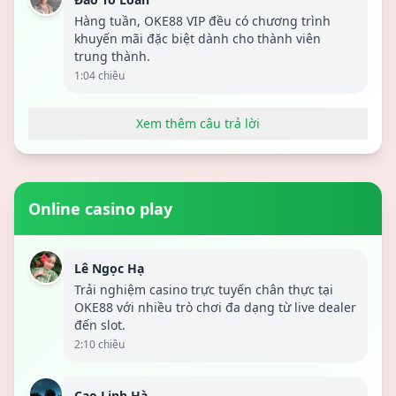
Hàng tuần, OKE88 VIP đều có chương trình
khuyến mãi đặc biệt dành cho thành viên
trung thành.
1:04 chiều
Xem thêm câu trả lời
Online casino play
Lê Ngọc Hạ
Trải nghiệm casino trực tuyến chân thực tại
OKE88 với nhiều trò chơi đa dạng từ live dealer
đến slot.
2:10 chiều
Cao Linh Hà